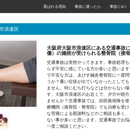
選ばれる理由
事故に遭ったら
事故Q＆A
市浪速区
大阪府大阪市浪速区にある交通事故
傷）の施術が受けられる整骨院（接
交通事故は突然やってきます。事故処理も
らず不安に感じている方が多いと思います
で不安な方は、ゑびす鍼灸整骨院に一度問
うか？重い症状が出ていなかったとしても
ません。特にむち打ちなどは分からない場
す。大阪市浪速区のお近くで、夕方や朝方
ませんか？交通事故では、自賠責保険を使
療機関（接骨院・整骨院）でも治療を受け
な苦痛による慰謝料などのご相談も多く、
ない事が多いと思います。交通事故でお悩
一度ご相談ください。