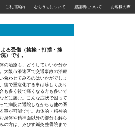
ご利用案内
むちうちについて
慰謝料について
お客様の声
による受傷（捻挫・打撲・挫
骨院）です。
体の治療も、どうしていいか分か
。大阪市浪速区で交通事故の治療
い合わせてみるのはいかがでしょ
、後で重症化する事は珍しくあり
合も多く後で痛くなる方も多いで
などに痛む。こんな症状で困って
って病院に通院しながらも他の医
る事が可能です。肉体的・精神的
お身体や精神面以外の部分も解ら
みの方は、ゑびす鍼灸整骨院まで