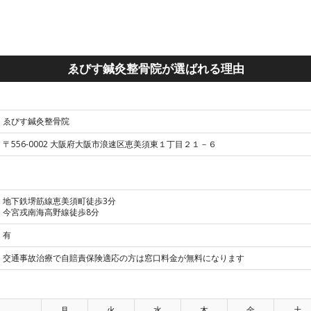
ゑびす鍼灸整骨院が選ばれる理由
ゑびす鍼灸整骨院
〒556-0002 大阪府大阪市浪速区恵美須東１丁目２１－６
地下鉄堺筋線恵美須町徒歩3分
今宮戎南海高野線徒歩8分
有
交通事故治療で自賠責保険適応の方は窓口料金が無料になります
月
火
水
木
金
土