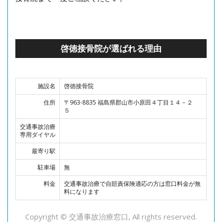
啓徳接骨院が選ばれる理由
施設名
啓徳接骨院
住所
〒963-8835 福島県郡山市小原田４丁目１４－２
５
交通事故治療
専用ダイヤル
最寄り駅
駐車場
無
料金
交通事故治療で自賠責保険適応の方は窓口料金が無
料になります
Copyright © 交通事故治療窓口, All rights reserved.