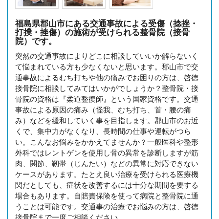
福島県郡山市にある交通事故による受傷（捻挫・
打撲・挫傷）の施術が受けられる整骨院（接骨
院）です。
突然の交通事故によりどこに相談していいか解らないく
て悩まれている方も少なくないと思います。郡山市で交
通事故によるむち打ちや他の痛みでお困りの方は、啓徳
接骨院に相談してみてはいかがでしょうか？整骨院・接
骨院の資格は『柔道整復師』という国家資格です。交通
事故による原因の痛み（怪我、むち打ち、首・腰の痛
み）などを緩和していく事を目指します。郡山市のお近
くで、集中力がなくなり、長時間の仕事や運転がつら
い。こんなお悩みをかかえてませんか？一般医科や整形
外科ではレントゲンを使用し骨の異常を診断しますが筋
肉、関節、靭帯（じんたい）などの異常に対応できない
ケースがあります。たとえ良い治療を受けられる医療機
関だとしても、症状を改善するには十分な期間を要する
場合もあります。自賠責保険を使って病院と整骨院に通
うことは可能です。交通事の治療でお悩みの方は、啓徳
接骨院まで一度ご相談ください。